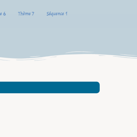
e 6
Thème 7
Séquence 1