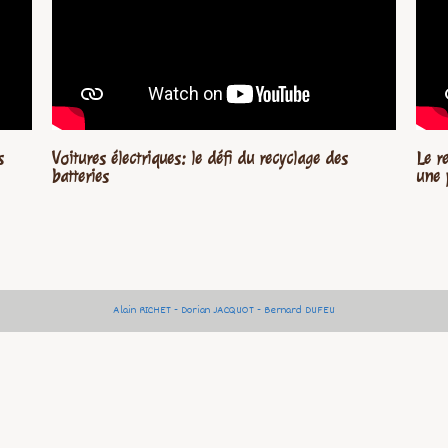
s
Voitures électriques: le défi du recyclage des
Le r
batteries
une 
Alain RICHET - Dorian JACQUOT - Bernard DUFEU