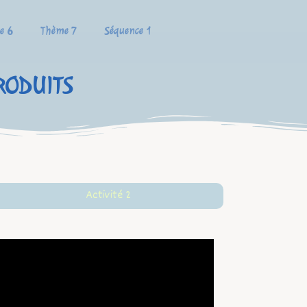
e 6
Thème 7
Séquence 1
RODUITS
Activité 2