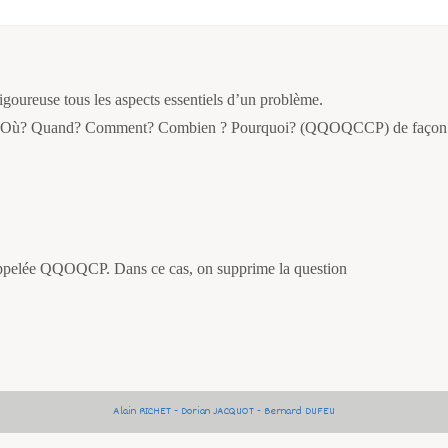
ureuse tous les aspects essentiels d’un problème.
 Qui? Où? Quand? Comment? Combien ? Pourquoi? (QQOQCCP) de façon s
 appelée QQOQCP. Dans ce cas, on supprime la question
Alain RICHET - Dorian JACQUOT - Bernard DUFEU