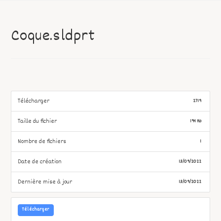
Coque.sldprt
Télécharger
2719
Taille du fichier
194 Ko
Nombre de fichiers
1
Date de création
13/09/2022
Dernière mise à jour
13/09/2022
Télécharger