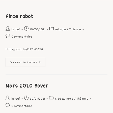
Pince robot
berduf
06/05/2021
6-Leçon
/
Thème 6
0 commentaire
https://youtu.be/Et1F2-Oi53Q
Continuer La Lecture
Mars 2020 Rover
berduf
30/04/2021
6-Découverte
/
Thème 6
0 commentaire