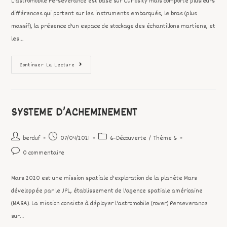
L'astromobile Perseverance est basé sur Curiosity mais comporte plusieurs
différences qui portent sur les instruments embarqués, le bras (plus
massif), la présence d'un espace de stockage des échantillons martiens, et
les…
Continuer La Lecture
SYSTEME D’ACHEMINEMENT
berduf
07/04/2021
6-Découverte
/
Thème 6
0 commentaire
Mars 2020 est une mission spatiale d'exploration de la planète Mars
développée par le JPL, établissement de l'agence spatiale américaine
(NASA). La mission consiste à déployer l'astromobile (rover) Perseverance
sur…